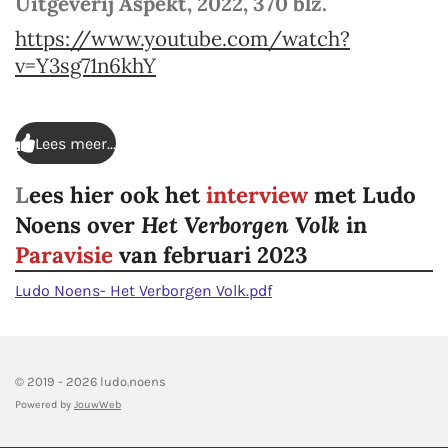
Uitgeverij Aspekt, 2022, 370 blz.
https://www.youtube.com/watch?
v=Y3sg71n6khY
Lees meer...
L
ees hier ook het
interview
met Ludo
Noens over
Het Verborgen Volk
in
Paravisie
van februari 2023
Ludo Noens- Het Verborgen Volk.pdf
© 2019 - 2026 ludo.noens
Powered by
JouwWeb