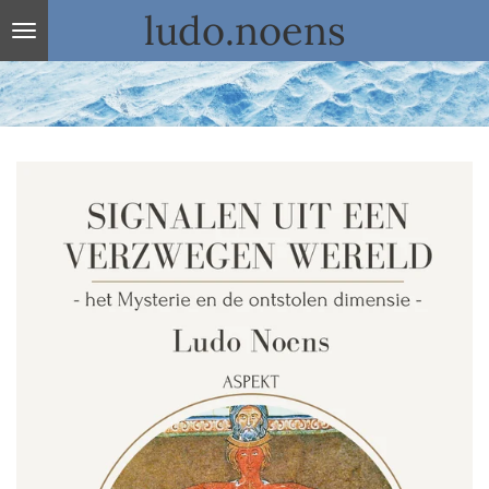
ludo.noens
Ga
direct
naar
de
hoofdinhoud