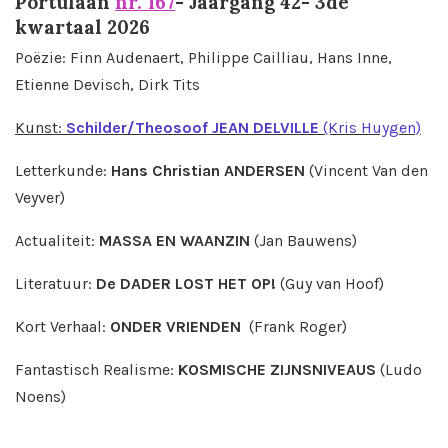
Portulaan
nr. 167
- Jaargang 42- 3de
kwartaal 2026
Poëzie: Finn Audenaert, Philippe Cailliau, Hans Inne,
Etienne Devisch, Dirk Tits
Kunst:
Schilder/Theosoof JEAN DELVILLE
(Kris Huygen)
Letterkunde:
Hans Christian ANDERSEN
(Vincent Van den
Veyver)
Actualiteit:
MASSA EN WAANZIN
(Jan Bauwens)
Literatuur:
De DADER LOST HET OP!
(Guy van Hoof)
Kort Verhaal:
ONDER VRIENDEN
(Frank Roger)
Fantastisch Realisme:
KOSMISCHE ZIJNSNIVEAUS
(Ludo
Noens)